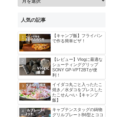
人気の記事
【キャンプ飯】フライパン
で作る簡単ピザ！
【レビュー】Vlogに最適な
シューティンググリップ
SONY GP-VPT2BTが便
利！
イイダコ丸ごと入ったたこ
焼き／水ダコをプレスした
たこせんべい【キャンプ
飯】
キャプテンスタッグの鋳物
グリルプレートB6型とココ