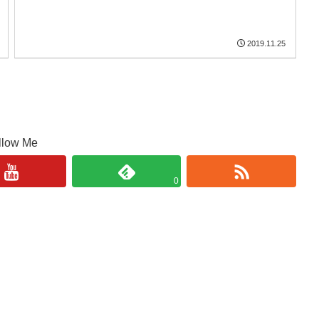
2019.11.25
llow Me
0