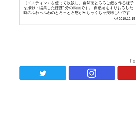
（メスティン）を使って炊飯し、自然薯とろろご飯を作る様子
を撮影・編集したほぼ1分の動画です。 自然薯をすりおろした
時のふわっふわのとろっとろ感がめちゃくちゃ美味しいです
ね。
2019.12.15
Fo