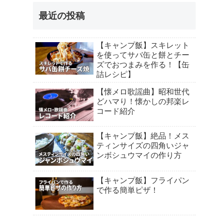
最近の投稿
【キャンプ飯】スキレット
を使ってサバ缶と餅とチー
ズでおつまみを作る！【缶
詰レシピ】
【懐メロ歌謡曲】昭和世代
どハマり！懐かしの邦楽レ
コード紹介
【キャンプ飯】絶品！メス
ティンサイズの四角いジャ
ンボシュウマイの作り方
【キャンプ飯】フライパン
で作る簡単ピザ！