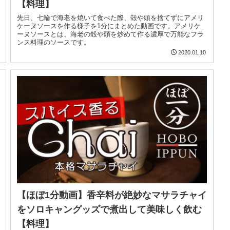
【料理】
先日、七輪で海老を焼いて食べた際、殻や頭を捨てずにアメリ
ケーヌソースを作る様子を1分にまとめた動画です。アメリケ
ーヌソースとは、海老の殻や頭を炒めて作る濃厚で万能なフラ
ンス料理のソースです。
2020.01.10
【ほぼ1分動画】香辛料が絶妙なマサラチャイ
をソロキャングッズで煮出して美味しく飲む
【料理】